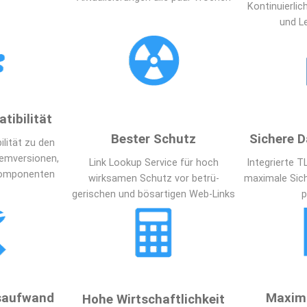
 Kontinuierlic
und L
tibilität
Bester Schutz
Sichere 
ität zu den 
emversionen, 
 Link Lookup Service für hoch 
Integrierte T
komponenten
wirksamen Schutz vor betrü-
maximale Sich
gerischen und bösartigen Web-Links
p
saufwand
Maxima
Hohe Wirtschaftlichkeit