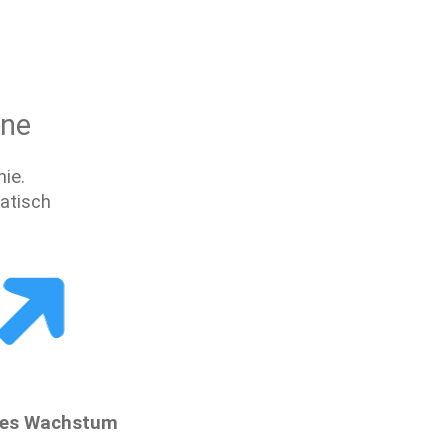
ne 
ie. 
atisch 
ges Wachstum