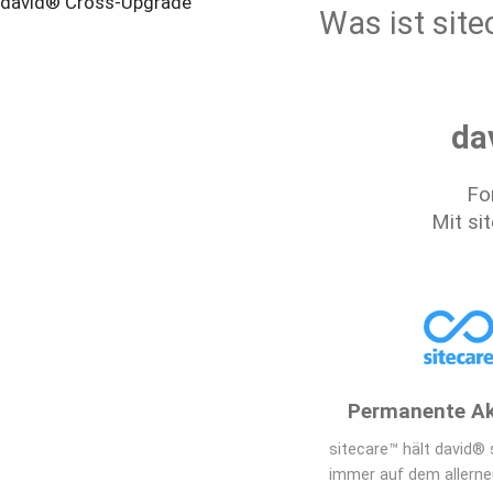
david® Cross-Upgrade
Was ist sit
da
 Fo
Mit si
Permanente Ak
 sitecare™ hält david® 
immer auf dem allern